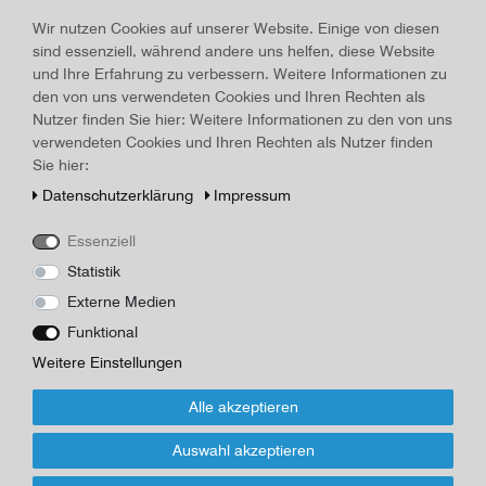
14 AK Semperoper Dresden
Wir nutzen Cookies auf unserer Website. Einige von diesen
Land, Gebiet:
Dresden
, Erscheinungsjahr:
1987
sind essenziell, während andere uns helfen, diese Website
und Ihre Erfahrung zu verbessern. Weitere Informationen zu
Art.-ID
23266
Technisches
Wert
den von uns verwendeten Cookies und Ihren Rechten als
Merkmal
Beschreibung
Nutzer finden Sie hier: Weitere Informationen zu den von uns
verwendeten Cookies und Ihren Rechten als Nutzer finden
AK/Postkarte 14 farbige AK Semperoper Dresden, 1987, Maße
Sie hier:
Mappe 10,7 x 15,0 cm, ungelaufen, unbeschrieben, sehr guter
Daten­schutz­erklärung
Impressum
Zustand
Briefmarke
Essenziell
nein
Statistik
Externe Medien
*
60,00 EUR
Funktional
Weitere Einstellungen
Inhalt
1
Stück
Alle akzeptieren
Für Infos zum Artikel oder Kauf, bitte
Formular nutzen!
Auswahl akzeptieren