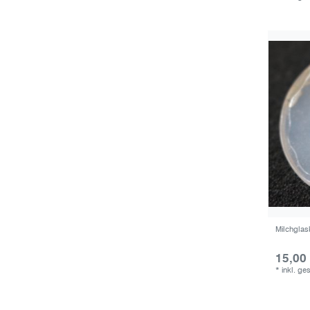
Milchglas
15,00
*
inkl. ge