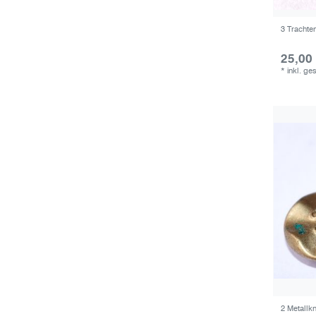
3 Trachte
25,00
*
inkl. ge
2 Metallk