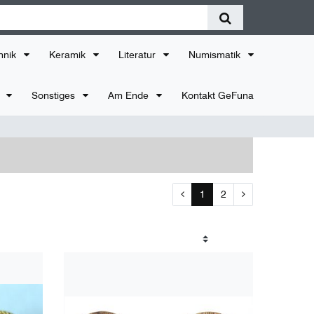
hnik
Keramik
Literatur
Numismatik
r
Sonstiges
Am Ende
Kontakt GeFuna
1
2