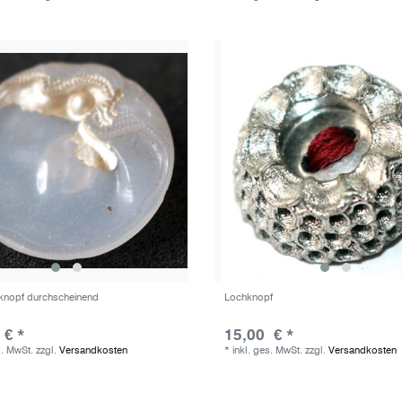
knopf durchscheinend
Lochknopf
 € *
15,00 € *
s. MwSt.
zzgl.
Versandkosten
*
inkl. ges. MwSt.
zzgl.
Versandkosten