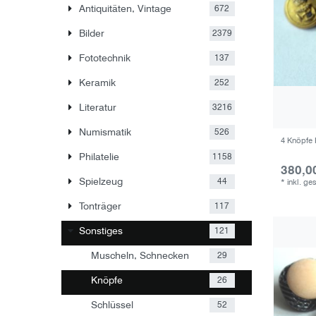
Antiquitäten, Vintage
672
Bilder
2379
Fototechnik
137
Keramik
252
Literatur
3216
Numismatik
526
4 Knöpfe 
Philatelie
1158
380,0
Spielzeug
44
*
inkl. ge
Tonträger
117
Sonstiges
121
Muscheln, Schnecken
29
Knöpfe
26
Schlüssel
52