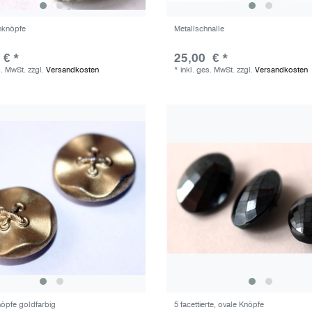
nknöpfe
Metallschnalle
 € *
25,00 € *
s. MwSt.
zzgl.
Versandkosten
*
inkl. ges. MwSt.
zzgl.
Versandkosten
nöpfe goldfarbig
5 facettierte, ovale Knöpfe