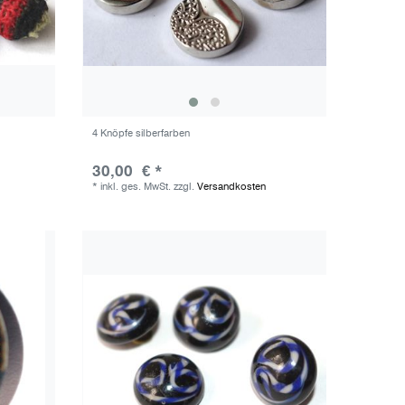
4 Knöpfe silberfarben
30,00 € *
*
inkl. ges. MwSt.
zzgl.
Versandkosten