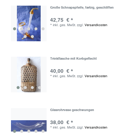
Große Schnapspfeife, farbig, geschliffen
42,75 € *
*
inkl. ges. MwSt.
zzgl.
Versandkosten
Trinkflasche mit Korbgeflecht
40,00 € *
*
inkl. ges. MwSt.
zzgl.
Versandkosten
Glasrohrvase geschwungen
38,00 € *
*
inkl. ges. MwSt.
zzgl.
Versandkosten