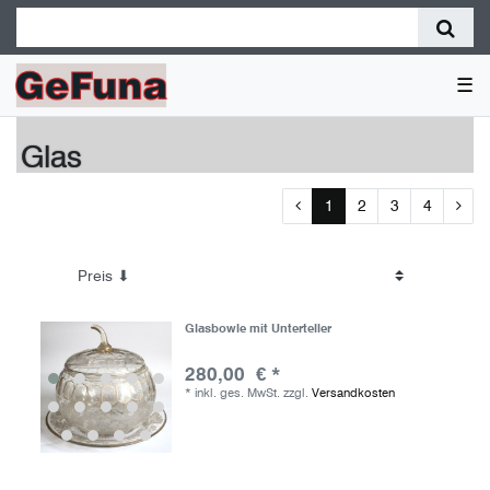
☰
Glas
1
2
3
4
Glasbowle mit Unterteller
280,00 € *
*
inkl. ges. MwSt.
zzgl.
Versandkosten