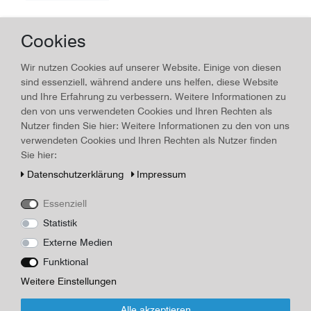
Cookies
Kognakschwenker
Wir nutzen Cookies auf unserer Website. Einige von diesen
60,00 € *
sind essenziell, während andere uns helfen, diese Website
*
inkl. ges. MwSt.
zzgl.
Versandkosten
und Ihre Erfahrung zu verbessern. Weitere Informationen zu
den von uns verwendeten Cookies und Ihren Rechten als
Nutzer finden Sie hier: Weitere Informationen zu den von uns
verwendeten Cookies und Ihren Rechten als Nutzer finden
Sie hier:
Glas-Aschenbecher
Daten­schutz­erklärung
Impressum
55,00 € *
*
inkl. ges. MwSt.
zzgl.
Versandkosten
Essenziell
Statistik
Externe Medien
Funktional
Lead Cristal - Vase Tschechien
Weitere Einstellungen
55,00 € *
Alle akzeptieren