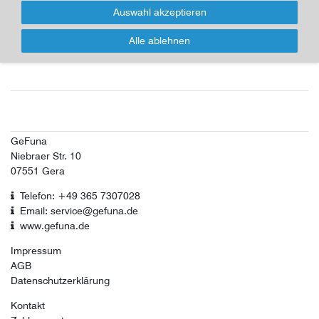
anfallenden Steuern und Zölle trägt der Kunde, der
Auswahl akzeptieren
diese bei Lieferung gesondert an die Landes -
Behörden oder an den Zusteller zu entrichten hat.
Alle ablehnen
GeFuna
Niebraer Str. 10
07551 Gera
Telefon: +49 365 7307028
Email: service@gefuna.de
www.gefuna.de
Impressum
AGB
Datenschutzerklärung
Kontakt