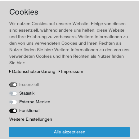
Bei Speditionsware wird ein Kostenangebot erstellt,
Cookies
sobald die Postleitzahl des Kunden bekannt ist.
Bei Expressversand, Auslandsversand entstehen
eventuell höhere Kosten.
Wir nutzen Cookies auf unserer Website. Einige von diesen
sind essenziell, während andere uns helfen, diese Website
Lieferung Deutschland bei Paketen:
und Ihre Erfahrung zu verbessern. Weitere Informationen zu
den von uns verwendeten Cookies und Ihren Rechten als
Wir versenden unsere Pakete mit DHL oder Hermes,
Nutzer finden Sie hier: Weitere Informationen zu den von uns
der Speditionsversand erfolgt mit Schenker, wenn
verwendeten Cookies und Ihren Rechten als Nutzer finden
nicht anders vereinbart.
Sie hier:
Päckchen und Pakete werden immer mit
"Versicherung" versandt,
Daten­schutz­erklärung
Impressum
Bei Speditionsversand können die Kosten erst nach
Mitteilung der Liefer-PLZ benannt werden.
Essenziell
Statistik
Lieferung ins Ausland:
Die Versandkosten werden auf Nachfrage des
Externe Medien
Kunden für jedes Lieferland einzeln kalkuliert.
Funktional
Die endgültige Bestellung erfolgt erst, wenn wir
Weitere Einstellungen
Ihnen die Versandkosten speziell für Ihr Land
mitgeteilt haben.
Alle akzeptieren
ACHTUNG:
Die bei Lieferungen ins Ausland