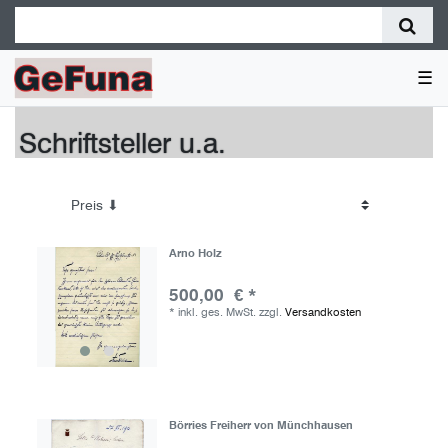
☰
Schriftsteller u.a.
Arno Holz
500,00 € *
*
inkl. ges. MwSt.
zzgl.
Versandkosten
Börries Freiherr von Münchhausen