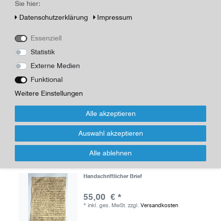
Sie hier:
Serapis
Daten­schutz­erklärung
Impressum
60,00 € *
*
inkl. ges. MwSt.
zzgl.
Versandkosten
Essenziell
Statistik
Externe Medien
Funktional
La Petite Roque
Weitere Einstellungen
60,00 € *
Alle akzeptieren
*
inkl. ges. MwSt.
zzgl.
Versandkosten
Auswahl akzeptieren
Alle ablehnen
Handschriftlicher Brief
55,00 € *
*
inkl. ges. MwSt.
zzgl.
Versandkosten