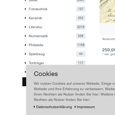
2381
Fototechnik
137
Keramik
252
Literatur
3216
Numismatik
526
Testamen
Philatelie
1158
250,0
Spielzeug
44
*
inkl. ge
Tonträger
117
Cookies
Sonstiges
121
Am Ende
111
Wir nutzen Cookies auf unserer Website. Einige v
Website und Ihre Erfahrung zu verbessern. Weit
Ahnentafel/Stammbaum
20
Ihren Rechten als Nutzer finden Sie hier: Weiter
Beileidsbekundung
41
Rechten als Nutzer finden Sie hier:
Daten­schutz­erklärung
Impressum
Friedhöfe/Gräber
19