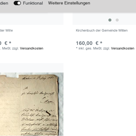
dien
Funktional
Weitere Einstellungen
zter Wille
Kirchenbuch der Gemeinde Witten
0 € *
160,00 € *
s. MwSt.
zzgl.
Versandkosten
*
inkl. ges. MwSt.
zzgl.
Versandkosten