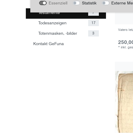
Kopfhaare Verstorbener
4
Essenziell
Statistik
Externe Me
Testamente
7
Todesanzeigen
17
Vaters let
Totenmasken, -bilder
3
250,0
Kontakt GeFuna
*
inkl. ge