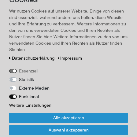
Land/Ort:
Melsungen
, Erscheinungsjahr:
1891
Wir nutzen Cookies auf unserer Website. Einige von diesen
Art.-ID
23692
Technisches
Wert
sind essenziell, während andere uns helfen, diese Website
Merkmal
und Ihre Erfahrung zu verbessern. Weitere Informationen zu
Beschreibung
den von uns verwendeten Cookies und Ihren Rechten als
Königreich Preussen, Reg.-Bez. Cassel, Kart. Aufnahme von 1843
Nutzer finden Sie hier: Weitere Informationen zu den von uns
bis 1875, Nachträge 1891, auf Leinen, aus dem Besitz des
verwendeten Cookies und Ihren Rechten als Nutzer finden
Feldwebels Schafberg, 82. Infanterieregiment, später im Besitz
Sie hier:
des Stabsarztes Dr. Hugo Neuhaus (später Oberstabsarzt), Maße
Daten­schutz­erklärung
Impressum
29,2 x 36,1 cm, keine Ein- und Ausrisse, sauberes und gutes
Exemplar
Essenziell
Herausgeber
Statistik
Königl. Preuß. Landesaufnahme
Externe Medien
Funktional
*
90,00 EUR
Weitere Einstellungen
Inhalt
1
Stück
Alle akzeptieren
Fragen zur Abwicklung und zum Artikel
Auswahl akzeptieren