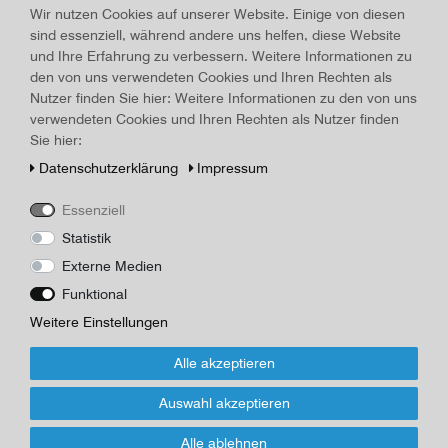
Land/Ort:
Leipzig
, Erscheinungsjahr:
um 1930
Wir nutzen Cookies auf unserer Website. Einige von diesen
sind essenziell, während andere uns helfen, diese Website
Art.-ID
26665
Technisches
Wert
und Ihre Erfahrung zu verbessern. Weitere Informationen zu
Merkmal
den von uns verwendeten Cookies und Ihren Rechten als
Beschreibung
Nutzer finden Sie hier: Weitere Informationen zu den von uns
Visitenkarte von Frau Annie Galleh, Leipzig W33, Saalfelderstr.
verwendeten Cookies und Ihren Rechten als Nutzer finden
1a, 1 Seite bedruckt und beschrieben, Rückseite leer, dünner
Sie hier:
Karton
Daten­schutz­erklärung
Impressum
Herausgeber/Autor
Annie Galleh
Essenziell
Statistik
*
20,00 EUR
Externe Medien
Funktional
Inhalt
1
Stück
Weitere Einstellungen
Für Infos zum Artikel oder Kauf, bitte Formular
Alle akzeptieren
nutzen!
Auswahl akzeptieren
Wenn Sie den Artikel kaufen möchten, dann bitte das Formular
Alle ablehnen