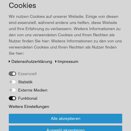
Cookies
Land/Ort:
Paris
, Erscheinungsjahr:
1942
Wir nutzen Cookies auf unserer Website. Einige von diesen
Art.-ID
27387
Technisches
Wert
sind essenziell, während andere uns helfen, diese Website
Merkmal
und Ihre Erfahrung zu verbessern. Weitere Informationen zu
Beschreibung
den von uns verwendeten Cookies und Ihren Rechten als
ANTHOLOGIE DE LA NOUVELLE EUROPE, PRÉSENTÉE PAR
Nutzer finden Sie hier: Weitere Informationen zu den von uns
ALFRED FABRE-LUCE, PARIS, LIBRAIRIE PLON, LES PETITS-
verwendeten Cookies und Ihren Rechten als Nutzer finden
FILS DE PLON ET NOURRIT IMPRIMEURS ÉDITEURS 8, RUE
Sie hier:
GARANCIÈRE, 6, 1942, 302 Seiten, illustr. Broschur,
Daten­schutz­erklärung
Impressum
unbeschnitten, ANTHOLOGIE DES NEUEN EUROPA,
PRÄSENTIERT VON ALFRED FABRE-LUCE
Essenziell
Herausgeber/Autor
Statistik
Librairie Plon
Externe Medien
Funktional
*
30,00 EUR
Weitere Einstellungen
Inhalt
1
Stück
Alle akzeptieren
Für Infos zum Artikel oder Kauf, bitte Formular
Auswahl akzeptieren