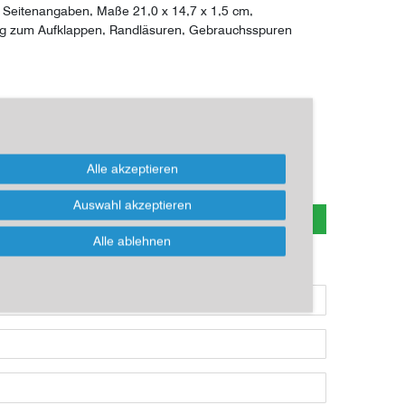
 Seitenangaben, Maße 21,0 x 14,7 x 1,5 cm,
ung zum Aufklappen, Randläsuren, Gebrauchsspuren
*
EUR
Alle akzeptieren
Auswahl akzeptieren
n zur Abwicklung und zum Artikel
Alle ablehnen
ikel kaufen möchten, dann bitte das Formular nutzen: