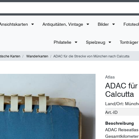
Ansichtskarten
Antiquitäten, Vintage
Bilder
Fototec
Philatelie
Spielzeug
Tonträge
ische Karten
Wanderkarten
ADAC für die Strecke von München nach Calcutta
Atlas
ADAC für
Calcutta
Land/Ort:
Münch
Art.-ID
Technisches
Wert
Merkmal
Beschreibung
ADAC Reiseatlas 
Gesamtkilometer