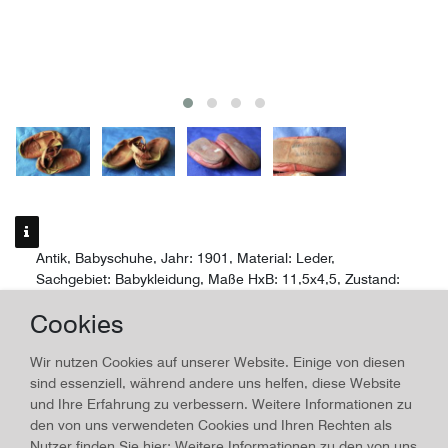
Antik, Babyschuhe, Jahr: 1901, Material: Leder,
Sachgebiet: Babykleidung, Maße HxB: 11,5x4,5, Zustand:
gereinigt, keine Einrisse, altersentsprechend sehr guter
Cookies
Zustand
Wir nutzen Cookies auf unserer Website. Einige von diesen
Antik
sind essenziell, während andere uns helfen, diese Website
Babyschuhe
und Ihre Erfahrung zu verbessern. Weitere Informationen zu
Material:
Leder
, Jahr:
1901
den von uns verwendeten Cookies und Ihren Rechten als
Nutzer finden Sie hier: Weitere Informationen zu den von uns