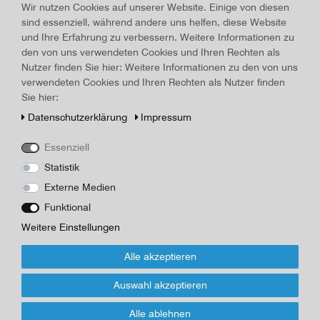
Land/Ort:
Belgien
, Herstellungsjahr:
um 1920
Wir nutzen Cookies auf unserer Website. Einige von diesen
sind essenziell, während andere uns helfen, diese Website
Art.-ID
16109
Technisches
Wert
und Ihre Erfahrung zu verbessern. Weitere Informationen zu
Merkmal
Beschreibung
den von uns verwendeten Cookies und Ihren Rechten als
Nutzer finden Sie hier: Weitere Informationen zu den von uns
Balgenkamera f. Glasplatten, Holz, Metall, schwarz beledert,
verwendeten Cookies und Ihren Rechten als Nutzer finden
Sucherkamera, Aufnahmeformat 9 x 12 cm, Klapp- /
Sie hier:
Spring konstruktion, manueller Fokus, mechanischer
Daten­schutz­erklärung
Impressum
Zentralverschluss, Anastigmat Polluxar 10,5 cm, Lichtstärke: f/4,5,
Linsen nicht gesäubert
Essenziell
Statistik
*
70,00 EUR
Externe Medien
Funktional
Inhalt
1
Stück
Weitere Einstellungen
Für Infos zum Artikel oder Kauf, bitte
Alle akzeptieren
Formular nutzen!
Auswahl akzeptieren
Wenn Sie den Artikel kaufen möchten, dann bitte das Formular
Alle ablehnen
nutzen: