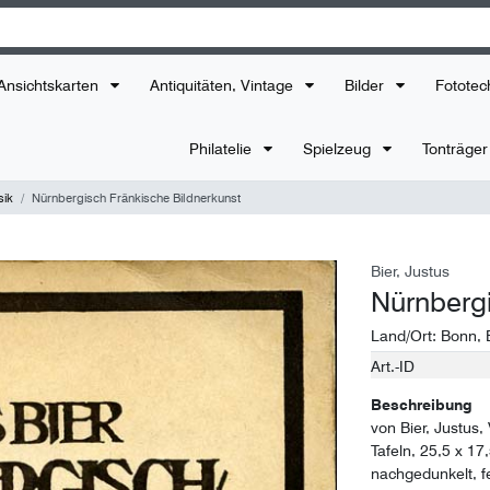
Ansichtskarten
Antiquitäten, Vintage
Bilder
Fototec
Philatelie
Spielzeug
Tonträge
sik
Nürnbergisch Fränkische Bildnerkunst
Bier, Justus
Nürnbergi
Land/Ort:
Bonn
,
Art.-ID
Technisches
Wert
Merkmal
Beschreibung
von Bier, Justus
Tafeln, 25,5 x 17
nachgedunkelt, fe