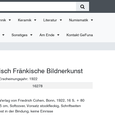
hnik
Keramik
Literatur
Numismatik
r
Sonstiges
Am Ende
Kontakt GeFuna
sch Fränkische Bildnerkunst
 Erscheinungsjahr:
1922
16278
, Verlag von Friedrich Cohen, Bonn, 1922, 16 S. + 80
,5 cm, Softcover, Vorsatz stockfleckig, Schriftseiten
st in der Bindung, keine Einrisse