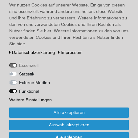
Wir nutzen Cookies auf unserer Website. Einige von diesen
Material:
Papier
, Erscheinungsjahr:
um 1920
sind essenziell, während andere uns helfen, diese Website
Art.-ID
16742
Technisches
Wert
und Ihre Erfahrung zu verbessern. Weitere Informationen zu
Merkmal
den von uns verwendeten Cookies und Ihren Rechten als
Beschreibung
Nutzer finden Sie hier: Weitere Informationen zu den von uns
Original-Bild "Italien - Capri" um 1920, Tempera auf Papier, mit
verwendeten Cookies und Ihren Rechten als Nutzer finden
Fotoecken auf braunen Karton, Bildgröße 22,5 x 15,0 cm;
Sie hier:
Kartongröße: 31,8 x 18,8 cm
Daten­schutz­erklärung
Impressum
Fotograf/Maler/Verlag
Essenziell
Neuhaus, Lisi
Statistik
Externe Medien
*
18,00 EUR
Funktional
Inhalt
1
Stück
Weitere Einstellungen
Für Infos zum Artikel oder Kauf, bitte
Alle akzeptieren
Formular nutzen!
Auswahl akzeptieren
Wenn Sie den Artikel kaufen möchten, dann bitte das Formular
Alle ablehnen