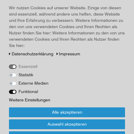
Kirchturm, Kunstdruck
Wir nutzen Cookies auf unserer Website. Einige von diesen
Material:
Karton
, Erscheinungsjahr:
um 1900
sind essenziell, während andere uns helfen, diese Website
und Ihre Erfahrung zu verbessern. Weitere Informationen zu
Art.-ID
17200
Technisches
Wert
den von uns verwendeten Cookies und Ihren Rechten als
Merkmal
Beschreibung
Nutzer finden Sie hier: Weitere Informationen zu den von uns
verwendeten Cookies und Ihren Rechten als Nutzer finden
Lith. Druck u. Verlag v. Wilh. Hermes in Berlin "Kirchenturm", um
Sie hier:
1900, Lithographienverlag, Nr. 80.3, Maße 14,1 x 21,3 cm,
Daten­schutz­erklärung
Impressum
nachgedunkelt, Rückseite leer, unrestaurierter Zustand
Fotograf/Maler/Verlag
Essenziell
Hermes
Statistik
Externe Medien
*
18,00 EUR
Funktional
Weitere Einstellungen
Inhalt
1
Stück
Alle akzeptieren
Für Infos zum Artikel oder Kauf, bitte
Formular nutzen!
Auswahl akzeptieren