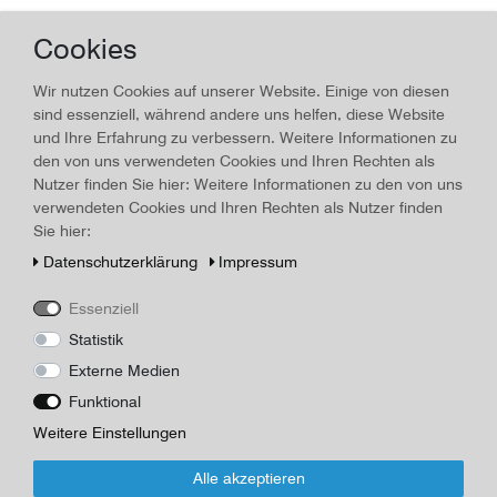
Roma S. Paolo fuori le mura,
Cookies
Tempera
Wir nutzen Cookies auf unserer Website. Einige von diesen
Material:
Rom
, Erscheinungsjahr:
um 1930
sind essenziell, während andere uns helfen, diese Website
Art.-ID
16789
Technisches
Wert
und Ihre Erfahrung zu verbessern. Weitere Informationen zu
Merkmal
den von uns verwendeten Cookies und Ihren Rechten als
Beschreibung
Nutzer finden Sie hier: Weitere Informationen zu den von uns
verwendeten Cookies und Ihren Rechten als Nutzer finden
Original Gemälde auf Karton "Roma S. Paolo fuori le mura" um
Sie hier:
1930, Kreuzgang, Blattmaße 23,5 cm hoch, 15,9 cm breit,
Original-Rahmen 25,3 cm hoch, 19,2 cm breit und 1,4 cm tief, mit
Daten­schutz­erklärung
Impressum
Aufsteller , hinter Glas, signiert links unten "EN", altersüblicher
unrestaurierter Zustand, Rückseite Eigentums-Aufkleber aus der
Essenziell
Zeit
Statistik
Fotograf/Maler/Verlag
Externe Medien
Neuhaus, Lisi
Funktional
Weitere Einstellungen
*
36,96 EUR
Alle akzeptieren