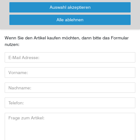
Inhalt
1
Stück
Auswahl akzeptieren
Für Infos zum Artikel oder Kauf, bitte
Alle ablehnen
Formular nutzen!
Wenn Sie den Artikel kaufen möchten, dann bitte das Formular
nutzen: