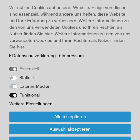
Art.-ID
16086
Wir nutzen Cookies auf unserer Website. Einige von diesen
Technisches
Wert
sind essenziell, während andere uns helfen, diese Website
Merkmal
Beschreibung
und Ihre Erfahrung zu verbessern. Weitere Informationen zu
den von uns verwendeten Cookies und Ihren Rechten als
von Eigenbrodt A: Bismarck und seine Zeit -Streifzüge,
Nutzer finden Sie hier: Weitere Informationen zu den von uns
Betrachtungen und Untersuchungen, Leipzig Dieterich'sche
verwendeten Cookies und Ihren Rechten als Nutzer finden
Verlagsbuchhandlung, 1912, 375 Seiten, 23,7x 16,0 cm,
Sie hier:
illustrierter OKarton (Hardcover),Frontispiz, Kopffarbschnitt,
Kapital ca. 1 cm aufgeplatzt, Schnitt wenig stockfleckig
Daten­schutz­erklärung
Impressum
Herausgeber/Autor
Essenziell
Dieterich'sche Verlagsbuchhandlung
Statistik
Externe Medien
*
22,00 EUR
Funktional
Inhalt
1
Stück
Weitere Einstellungen
Alle akzeptieren
Für Infos zum Artikel oder Kauf, bitte Formular
nutzen!
Auswahl akzeptieren