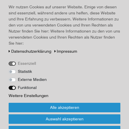
Land/Ort:
Heilbronn
, Erscheinungsjahr:
1935
Wir nutzen Cookies auf unserer Website. Einige von diesen
sind essenziell, während andere uns helfen, diese Website
Art.-ID
17845
und Ihre Erfahrung zu verbessern. Weitere Informationen zu
Technisches
Wert
den von uns verwendeten Cookies und Ihren Rechten als
Merkmal
Beschreibung
Nutzer finden Sie hier: Weitere Informationen zu den von uns
verwendeten Cookies und Ihren Rechten als Nutzer finden
Briefwechsel mit einem Freunde, Heilbronn, Salzer, 1935, 152
Sie hier:
Seiten, 18,4 x 10,8 cm, Oleinen mit Goldtitel, Schutzumschlag,
dieser mit Randläsuren, Hrsg. von Sophie Gurland, sehr guter
Daten­schutz­erklärung
Impressum
Zustand
Essenziell
Herausgeber/Autor
Statistik
Externe Medien
*
13,00 EUR
Funktional
Inhalt
1
Stück
Weitere Einstellungen
Alle akzeptieren
Für Infos zum Artikel oder Kauf, bitte Formular
nutzen!
Auswahl akzeptieren