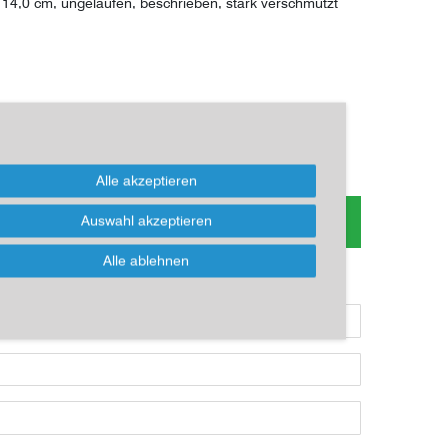
14,0 cm, ungelaufen, beschrieben, stark verschmutzt
*
EUR
Alle akzeptieren
s zum Artikel oder Kauf, bitte Formular
Auswahl akzeptieren
nutzen!
Alle ablehnen
ikel kaufen möchten, dann bitte das Formular nutzen: