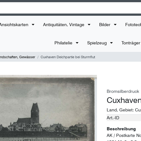
Ansichtskarten
Antiquitäten, Vintage
Bilder
Fototec
Philatelie
Spielzeug
Tonträge
ndschaften, Gewässer
Cuxhaven Deichpartie bei Sturmflut
Bromsilberdruck
Cuxhaven 
Land, Gebiet:
Cu
Art.-ID
Technisches
Wert
Merkmal
Beschreibung
AK / Postkarte N