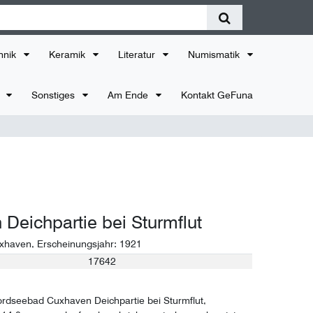
hnik
Keramik
Literatur
Numismatik
r
Sonstiges
Am Ende
Kontakt GeFuna
Deichpartie bei Sturmflut
xhaven
, Erscheinungsjahr:
1921
17642
ordseebad Cuxhaven Deichpartie bei Sturmflut,