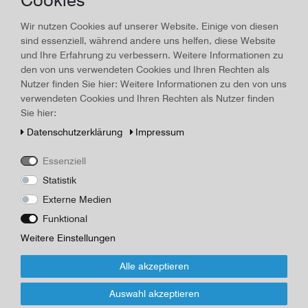
Land/Ort:
München
, Erscheinungsjahr:
1924
Wir nutzen Cookies auf unserer Website. Einige von diesen
sind essenziell, während andere uns helfen, diese Website
Art.-ID
16272
Technisches
Wert
und Ihre Erfahrung zu verbessern. Weitere Informationen zu
Merkmal
den von uns verwendeten Cookies und Ihren Rechten als
Beschreibung
Nutzer finden Sie hier: Weitere Informationen zu den von uns
Georg D. W. Callwey: Bildermappen des Kunstwarts. 11. Mappe.
verwendeten Cookies und Ihren Rechten als Nutzer finden
10 Bilder., Kunstwart Callwey: München, 1924. 10 Bilder
Sie hier:
Seiten.25,5 cm x 18,3 cm., Umschlag leicht nachgedunkelt, keine
Daten­schutz­erklärung
Impressum
Einrisse oder Fehlstellen
Herausgeber/Autor
Essenziell
Broschüre
Statistik
Externe Medien
*
18,00 EUR
Funktional
Weitere Einstellungen
Inhalt
1
Stück
Alle akzeptieren
Für Infos zum Artikel oder Kauf, bitte Formular
Auswahl akzeptieren
nutzen!