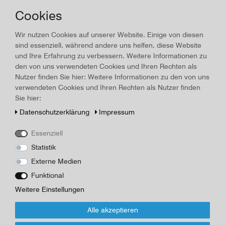
Cookies
Land/Ort:
Rom
, Erscheinungsjahr:
1957
Wir nutzen Cookies auf unserer Website. Einige von diesen
Art.-ID
16267
Technisches
Wert
sind essenziell, während andere uns helfen, diese Website
Merkmal
Beschreibung
und Ihre Erfahrung zu verbessern. Weitere Informationen zu
den von uns verwendeten Cookies und Ihren Rechten als
Broschüre: Das Grabmal Hadrians und die Engelsburg 1957, Die
Nutzer finden Sie hier: Weitere Informationen zu den von uns
Engelsburg in Rom wurde ursprünglich als Mausoleum für den
verwendeten Cookies und Ihren Rechten als Nutzer finden
römischen Kaiser Hadrian und seine Nachfolger errichtet und
Sie hier:
später von verschiedenen Päpsten zur Kastellburg umgebaut.
Daten­schutz­erklärung
Impressum
Jetzt wird es als Heeres- und kunsthistorisches ationalmuseum
genutzt. OBroschur, 117 Seiten, 11,7 x 16,7 cm,
Essenziell
Gebrauchsspuren
Statistik
Herausgeber/Autor
Broschüre
Externe Medien
Funktional
*
18,00 EUR
Weitere Einstellungen
Alle akzeptieren
Inhalt
1
Stück