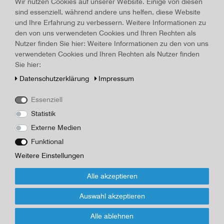
Wir nutzen Cookies auf unserer Website. Einige von diesen
Art.-ID
16252
sind essenziell, während andere uns helfen, diese Website
Technisches
Wert
und Ihre Erfahrung zu verbessern. Weitere Informationen zu
Merkmal
Beschreibung
den von uns verwendeten Cookies und Ihren Rechten als
Nutzer finden Sie hier: Weitere Informationen zu den von uns
Broschüre "Schloß Meersburg" 1954, OBroschur, 14 Seiten,
verwendeten Cookies und Ihren Rechten als Nutzer finden
mehrere Bilder, Maße 17,0 x 12,2 cm, Gebrauchsspuren,
Sie hier:
Rückseite Abrieb, Vorderseite Ecke rechts unten geknickt
Daten­schutz­erklärung
Impressum
Herausgeber/Autor
Meersburg
Essenziell
Statistik
*
15,00 EUR
Externe Medien
Funktional
Inhalt
1
Stück
Weitere Einstellungen
Für Infos zum Artikel oder Kauf, bitte Formular
Alle akzeptieren
nutzen!
Auswahl akzeptieren
Wenn Sie den Artikel kaufen möchten, dann bitte das Formular
Alle ablehnen
nutzen: