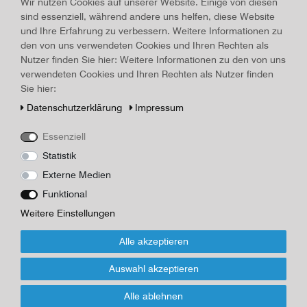
Land/Ort:
Berlin
, Erscheinungsjahr:
1962
Wir nutzen Cookies auf unserer Website. Einige von diesen
sind essenziell, während andere uns helfen, diese Website
Art.-ID
18915
und Ihre Erfahrung zu verbessern. Weitere Informationen zu
Technisches
Wert
den von uns verwendeten Cookies und Ihren Rechten als
Merkmal
Beschreibung
Nutzer finden Sie hier: Weitere Informationen zu den von uns
verwendeten Cookies und Ihren Rechten als Nutzer finden
Die lachende Maskem Verl. Neues Leben, Berlin, 1962, 477
Sie hier:
Seiten, 20,5 x 12,5 cm, Schutzumschla mit Randläsuren und
angeschmutzt, Halbleinen, Karton illustriert, seh rguter Zustand
Daten­schutz­erklärung
Impressum
Herausgeber/Autor
Essenziell
Statistik
*
29,00 EUR
Externe Medien
Funktional
Inhalt
1
Stück
Weitere Einstellungen
Für Infos zum Artikel oder Kauf, bitte Formular
Alle akzeptieren
nutzen!
Auswahl akzeptieren
Wenn Sie den Artikel kaufen möchten, dann bitte das Formular
Alle ablehnen
nutzen: