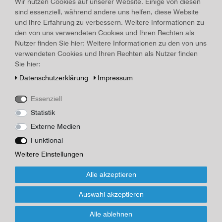
Land/Ort:
Paris
, Erscheinungsjahr:
1988
Wir nutzen Cookies auf unserer Website. Einige von diesen
sind essenziell, während andere uns helfen, diese Website
Art.-ID
17733
und Ihre Erfahrung zu verbessern. Weitere Informationen zu
Technisches
Wert
den von uns verwendeten Cookies und Ihren Rechten als
Merkmal
Beschreibung
Nutzer finden Sie hier: Weitere Informationen zu den von uns
verwendeten Cookies und Ihren Rechten als Nutzer finden
Chinesische Astrologie "Der Hund", aus demFranzösischem von
Sie hier:
Wieland Grommes, Droemersche Verlag, 1988, 91 Seiten, 18,5 x
10,4 cm, Karton bebildert, sehr guter Zustand
Daten­schutz­erklärung
Impressum
Herausgeber/Autor
Essenziell
Statistik
*
35,00 EUR
Externe Medien
Funktional
Inhalt
1
Stück
Weitere Einstellungen
Für Infos zum Artikel oder Kauf, bitte Formular
Alle akzeptieren
nutzen!
Auswahl akzeptieren
Wenn Sie den Artikel kaufen möchten, dann bitte das Formular
Alle ablehnen
nutzen: