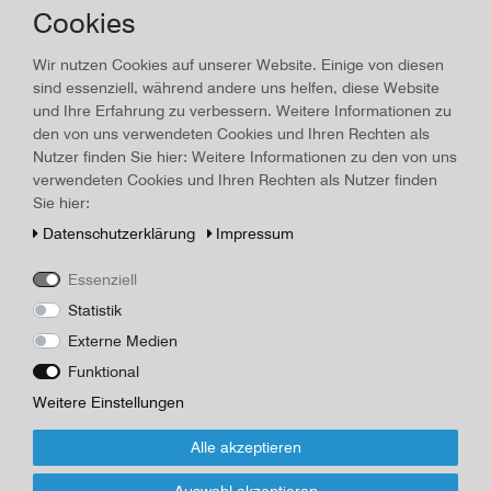
Cookies
Gera - Das Ostthüringische
Wirtschaftszentrum
Wir nutzen Cookies auf unserer Website. Einige von diesen
sind essenziell, während andere uns helfen, diese Website
Land/Ort:
Gera
, Erscheinungsjahr:
1960
und Ihre Erfahrung zu verbessern. Weitere Informationen zu
den von uns verwendeten Cookies und Ihren Rechten als
Art.-ID
16345
Technisches
Wert
Nutzer finden Sie hier: Weitere Informationen zu den von uns
Merkmal
verwendeten Cookies und Ihren Rechten als Nutzer finden
Beschreibung
Sie hier:
Buch: Gera - Das Ostthüringische Wirtschaftszentrum 1960,
Daten­schutz­erklärung
Impressum
OLeinen, 27 Textseiten, 1 Klappkarte, großer Bildteil mit mehreren
Seiten, Maße 30,5 x 21,5 cm, sehr guter Zustand
Essenziell
Herausgeber/Autor
Statistik
Rat der Stadt gera
Externe Medien
Funktional
*
35,00 EUR
Weitere Einstellungen
Inhalt
1
Stück
Alle akzeptieren
Auswahl akzeptieren