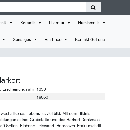
hnik
Keramik
Literatur
Numismatik
r
Sonstiges
Am Ende
Kontakt GeFuna
Harkort
, Erscheinungsjahr:
1890
16050
westfälisches Lebens- u. Zeitbild. Mit dem Bildnis
ildungen seiner Grabstätte und des Harkort-Denkmals,
650 Seiten, Einband Leinwand, Hardcover, Frakturschrift,