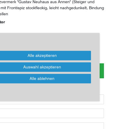
tzvermerk "Gustav Neuhaus aus Annen" (Steiger und
mit Frontispiz stockfleckig, leicht nachgedunkelt, Bindung
ellen
tor
*
EUR
Alle akzeptieren
 zum Artikel oder Kauf, bitte Formular
Auswahl akzeptieren
nutzen!
Alle ablehnen
ikel kaufen möchten, dann bitte das Formular nutzen: