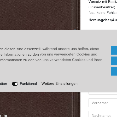
Vorsatz mit Besi
Grubenbesitzer), 
fest, keine Fehlst
Herausgeber/Au
34,20 
Inhalt
1
Stück
on diesen sind essenziell, während andere uns helfen, diese
ere Informationen zu den von uns verwendeten Cookies und
e Informationen zu den von uns verwendeten Cookies und Ihren
Für Infos
Wenn Sie den Art
dien
Funktional
Weitere Einstellungen