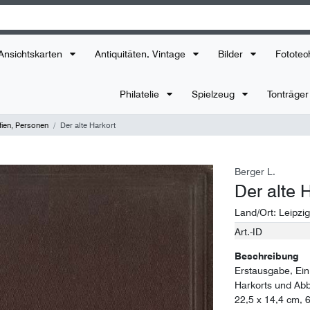
Ansichtskarten
Antiquitäten, Vintage
Bilder
Fototec
Philatelie
Spielzeug
Tonträge
fien, Personen
Der alte Harkort
Berger L.
Der alte 
Land/Ort:
Leipzig
Art.-ID
Technisches
Wert
Merkmal
Beschreibung
Erstausgabe, Ein 
Harkorts und Abb
22,5 x 14,4 cm, 