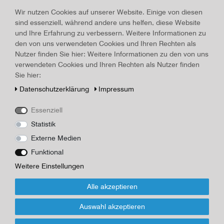
Land/Ort:
Berlin
, Erscheinungsjahr:
1967
Wir nutzen Cookies auf unserer Website. Einige von diesen
Art.-ID
15705
sind essenziell, während andere uns helfen, diese Website
Technisches
Wert
und Ihre Erfahrung zu verbessern. Weitere Informationen zu
Merkmal
Beschreibung
den von uns verwendeten Cookies und Ihren Rechten als
Nutzer finden Sie hier: Weitere Informationen zu den von uns
von Franzos, Karl Emil, Verlag: Berlin, Henschelverlag, 6.Auflage
verwendeten Cookies und Ihren Rechten als Nutzer finden
1967, 454 Seiten, 19,5 x 12,5 cm, Widmung auf Vorsatz, Papier
Sie hier:
leicht nachgedunkelt, Schutzumschlag leicht fleckig, guter
Zusatand
Daten­schutz­erklärung
Impressum
Herausgeber/Autor
Essenziell
Henschelverlag
Statistik
Externe Medien
*
14,00 EUR
Funktional
Inhalt
1
Stück
Weitere Einstellungen
Alle akzeptieren
Für Infos zum Artikel oder Kauf, bitte Formular
nutzen!
Auswahl akzeptieren