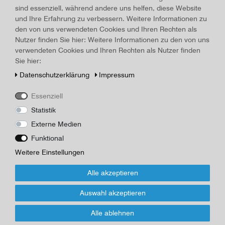
sind essenziell, während andere uns helfen, diese Website
Land, Gebiet:
Laboe
, Erscheinungsjahr:
um 1920
und Ihre Erfahrung zu verbessern. Weitere Informationen zu
Art.-ID
17580
Technisches
Wert
den von uns verwendeten Cookies und Ihren Rechten als
Merkmal
Nutzer finden Sie hier: Weitere Informationen zu den von uns
Beschreibung
verwendeten Cookies und Ihren Rechten als Nutzer finden
Ansichtskarte / Postkarte "Ostsee bei Laboe" um 1920, Maße 8,9
Sie hier:
x 13,8 cm, ungelaufen, Rückseite leer
Daten­schutz­erklärung
Impressum
Briefmarke
Essenziell
Statistik
*
5,00 EUR
Externe Medien
Funktional
Inhalt
1
Stück
Weitere Einstellungen
Für Infos zum Artikel oder Kauf, bitte
Formular nutzen!
Alle akzeptieren
Auswahl akzeptieren
Wenn Sie den Artikel kaufen möchten, dann bitte das Formular
nutzen:
Alle ablehnen