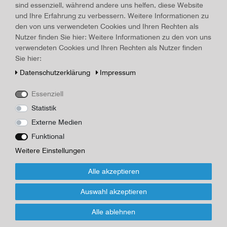
Land/Ort:
unbekannt
, Herstellungsjahr:
um 1940
sind essenziell, während andere uns helfen, diese Website
und Ihre Erfahrung zu verbessern. Weitere Informationen zu
Art.-ID
16712
Technisches
Wert
den von uns verwendeten Cookies und Ihren Rechten als
Merkmal
Beschreibung
Nutzer finden Sie hier: Weitere Informationen zu den von uns
verwendeten Cookies und Ihren Rechten als Nutzer finden
Teleskopstativ Kamerastativ Vintage, ausziehbar von 30,0 cm bis
Sie hier:
max. 110 cm, jeweilige Arretierung durch Druckknöpfe,
Daten­schutz­erklärung
Impressum
Lackflächen abgenutzt, Stativkopf verrostet, voll funktionsfähig
Essenziell
*
25,00 EUR
Statistik
Externe Medien
Inhalt
1
Stück
Funktional
Weitere Einstellungen
Für Infos zum Artikel oder Kauf, bitte
Formular nutzen!
Alle akzeptieren
Auswahl akzeptieren
Wenn Sie den Artikel kaufen möchten, dann bitte das Formular
nutzen:
Alle ablehnen