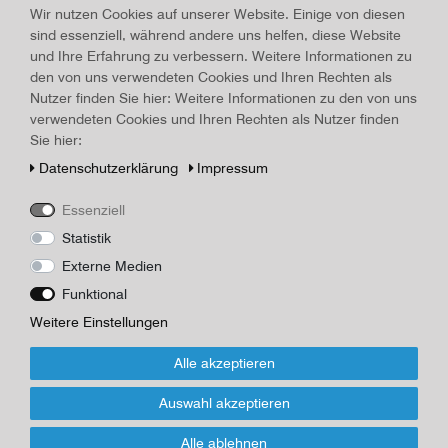
Land/Ort:
Milano
, Erscheinungsjahr:
um 1910
Wir nutzen Cookies auf unserer Website. Einige von diesen
sind essenziell, während andere uns helfen, diese Website
Art.-ID
16833
Technisches
Wert
und Ihre Erfahrung zu verbessern. Weitere Informationen zu
Merkmal
den von uns verwendeten Cookies und Ihren Rechten als
Beschreibung
Nutzer finden Sie hier: Weitere Informationen zu den von uns
Musiknoten: "Musica Proibita" von S. Gastaldon, Italien, 4
verwendeten Cookies und Ihren Rechten als Nutzer finden
Notenseiten, Maße 34,3 x 26,5 cm, randlädiert, Rücken geklebt,
Sie hier:
italienische Sprache
Daten­schutz­erklärung
Impressum
Herausgeber/Autor
Carisch & Co.
Essenziell
Statistik
*
10,00 EUR
Externe Medien
Funktional
Inhalt
1
Stück
Weitere Einstellungen
Für Infos zum Artikel oder Kauf, bitte Formular
Alle akzeptieren
nutzen!
Auswahl akzeptieren
Wenn Sie den Artikel kaufen möchten, dann bitte das Formular
Alle ablehnen