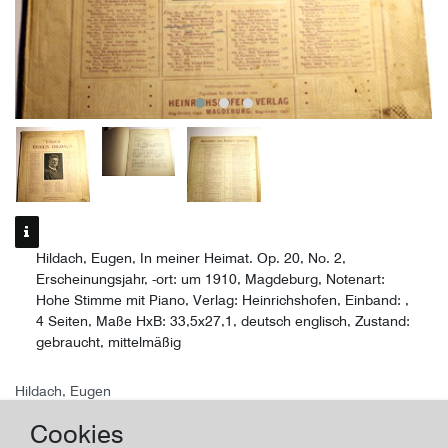
Hildach, Eugen, In meiner Heimat. Op. 20, No. 2,
Erscheinungsjahr, -ort: um 1910, Magdeburg, Notenart:
Hohe Stimme mit Piano, Verlag: Heinrichshofen, Einband: ,
4 Seiten, Maße HxB: 33,5x27,1, deutsch englisch, Zustand:
gebraucht, mittelmäßig
Hildach, Eugen
In meiner Heimat. Op. 20, No. 2
Cookies