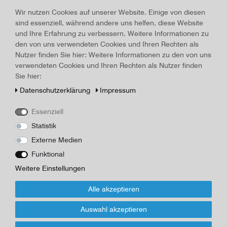
Land/Ort:
Magdeburg
, Erscheinungsjahr:
um 1910
Wir nutzen Cookies auf unserer Website. Einige von diesen
sind essenziell, während andere uns helfen, diese Website
Art.-ID
17124
und Ihre Erfahrung zu verbessern. Weitere Informationen zu
Technisches
Wert
den von uns verwendeten Cookies und Ihren Rechten als
Merkmal
Beschreibung
Nutzer finden Sie hier: Weitere Informationen zu den von uns
verwendeten Cookies und Ihren Rechten als Nutzer finden
Hildach, Eugen: In meiner Heimat. Op. 20, No. 2, Magdeburg,
Sie hier:
Heinrichshofen [VerlagsNr. H.V. 3720]., 1896. 33,5 x 27,0 cm,
englisch und deutsch, für hohe Stimme, mit sauberem Notentext,
Daten­schutz­erklärung
Impressum
Rücken geklebt, Ränder bestoßen
Essenziell
Herausgeber/Autor
Statistik
Externe Medien
*
14,00 EUR
Funktional
Inhalt
1
Stück
Weitere Einstellungen
Alle akzeptieren
Für Infos zum Artikel oder Kauf, bitte Formular
nutzen!
Auswahl akzeptieren