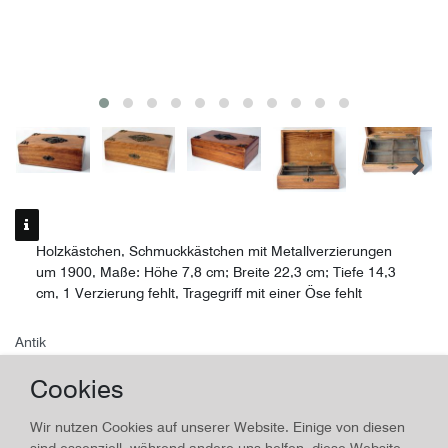
Holzkästchen, Schmuckkästchen mit Metallverzierungen
um 1900, Maße: Höhe 7,8 cm; Breite 22,3 cm; Tiefe 14,3
cm, 1 Verzierung fehlt, Tragegriff mit einer Öse fehlt
Antik
Holzkästchen, Schmuckkästchen mit
Cookies
Metallverzierungen
Wir nutzen Cookies auf unserer Website. Einige von diesen
sind essenziell, während andere uns helfen, diese Website