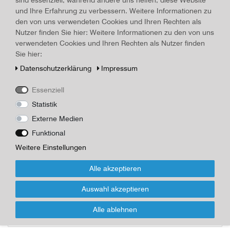
Material:
unbekannt
, Jahr:
um 1900
und Ihre Erfahrung zu verbessern. Weitere Informationen zu
Art.-ID
16636
Technisches
Wert
den von uns verwendeten Cookies und Ihren Rechten als
Merkmal
Nutzer finden Sie hier: Weitere Informationen zu den von uns
Beschreibung
verwendeten Cookies und Ihren Rechten als Nutzer finden
Sie hier:
Holzkästchen, Schmuckkästchen mit Metallverzierungen um
1900, Maße: Höhe 7,8 cm; Breite 22,3 cm; Tiefe 14,3 cm, 1
Daten­schutz­erklärung
Impressum
Verzierung fehlt, Tragegriff mit einer Öse fehlt, Gittereinsatz aus
Messing, Scharniere in Ordnung, unrestaurierter Zustand
Essenziell
*
72,00 EUR
Statistik
Externe Medien
Inhalt
1
Stück
Funktional
Weitere Einstellungen
Für Infos zum Artikel oder Kauf, bitte
Formular nutzen!
Alle akzeptieren
Wenn Sie den Artikel kaufen möchten, dann bitte das Formular
Auswahl akzeptieren
nutzen:
Alle ablehnen