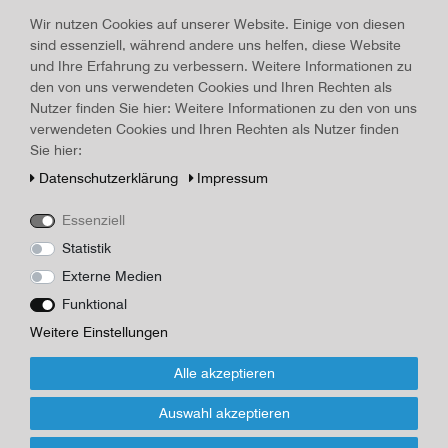
Land/Ort:
Berlin
, Erscheinungsjahr:
1919
Wir nutzen Cookies auf unserer Website. Einige von diesen
Art.-ID
15714
sind essenziell, während andere uns helfen, diese Website
Technisches
Wert
und Ihre Erfahrung zu verbessern. Weitere Informationen zu
Merkmal
Beschreibung
den von uns verwendeten Cookies und Ihren Rechten als
Nutzer finden Sie hier: Weitere Informationen zu den von uns
von Bruno Doehring, Band 4, Gedanken zur Gegenwart von Lic.
verwendeten Cookies und Ihren Rechten als Nutzer finden
theol. Bruno Doehring, Hof- u. Dompred. in Berlin,
Sie hier:
Verlagsbuchhandlung Fr. Zillessen, Berlin 1919, 248 Seiten, 20 x
14,5 cm, OBroschur, nachgedunkelt, s.g. Zustand
Daten­schutz­erklärung
Impressum
Herausgeber/Autor
Essenziell
Fr. Zillessen, Berlin
Statistik
Externe Medien
*
22,00 EUR
Funktional
Inhalt
1
Stück
Weitere Einstellungen
Alle akzeptieren
Für Infos zum Artikel oder Kauf, bitte Formular
nutzen!
Auswahl akzeptieren