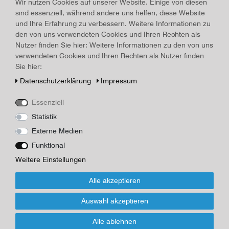
Wir nutzen Cookies auf unserer Website. Einige von diesen
Art.-ID
16426
Technisches
Wert
sind essenziell, während andere uns helfen, diese Website
Merkmal
und Ihre Erfahrung zu verbessern. Weitere Informationen zu
Beschreibung
den von uns verwendeten Cookies und Ihren Rechten als
Nutzer finden Sie hier: Weitere Informationen zu den von uns
Farbige Landkarte von 1897 "Monte Generoso", Faltkarte, innen
verwendeten Cookies und Ihren Rechten als Nutzer finden
Gebirgszug, außen Hotels und Fahrplan, französisch, eingeklappt
Sie hier:
Maße 13,6 x 8,3 cm, aufgeklappt 13,6 x 33,0 cm, guter Zustand,
keine Einrisse, Der Monte Generoso ist ein schweizerisch-
Daten­schutz­erklärung
Impressum
italienischer Grenzberg am Südrand der Alpen.
Essenziell
Herausgeber
Statistik
Externe Medien
*
20,00 EUR
Funktional
Inhalt
1
Stück
Weitere Einstellungen
Alle akzeptieren
Fragen zur Abwicklung und zum Artikel
Auswahl akzeptieren
Wenn Sie den Artikel kaufen möchten, dann bitte das Formular
Alle ablehnen
nutzen: