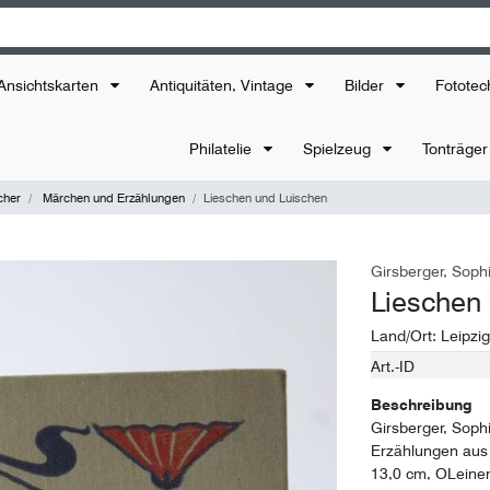
Ansichtskarten
Antiquitäten, Vintage
Bilder
Fototec
Philatelie
Spielzeug
Tonträge
cher
Märchen und Erzählungen
Lieschen und Luischen
Girsberger, Soph
Lieschen
Land/Ort:
Leipzig
Art.-ID
Technisches
Wert
Merkmal
Beschreibung
Girsberger, Soph
Erzählungen aus 
13,0 cm, OLeine