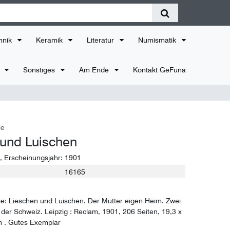
hnik
Keramik
Literatur
Numismatik
r
Sonstiges
Am Ende
Kontakt GeFuna
ie
 und Luischen
, Erscheinungsjahr:
1901
16165
ie: Lieschen und Luischen. Der Mutter eigen Heim. Zwei
der Schweiz. Leipzig : Reclam, 1901, 206 Seiten, 19,3 x
n , Gutes Exemplar