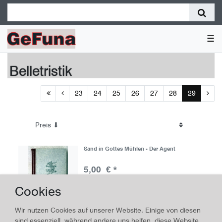
☰
Belletristik
23
24
25
26
27
28
29
Sand in Gottes Mühlen - Der Agent
5,00 € *
*
inkl. ges. MwSt.
zzgl.
Versandkosten
Cookies
Wir nutzen Cookies auf unserer Website. Einige von diesen
sind essenziell, während andere uns helfen, diese Website