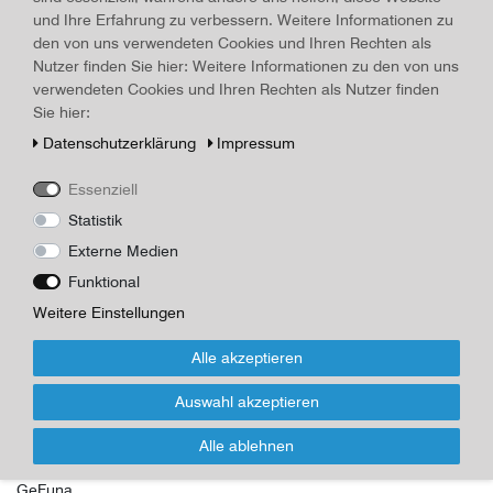
und Ihre Erfahrung zu verbessern. Weitere Informationen zu
Die Oma im Schlauchboot
den von uns verwendeten Cookies und Ihren Rechten als
Nutzer finden Sie hier: Weitere Informationen zu den von uns
5,00 € *
verwendeten Cookies und Ihren Rechten als Nutzer finden
*
inkl. ges. MwSt.
zzgl.
Versandkosten
Sie hier:
Daten­schutz­erklärung
Impressum
Essenziell
Berlin aus meiner Bildermappe
Statistik
Externe Medien
5,00 € *
Funktional
*
inkl. ges. MwSt.
zzgl.
Versandkosten
Weitere Einstellungen
Alle akzeptieren
Auswahl akzeptieren
23
24
25
26
27
28
29
Alle ablehnen
GeFuna