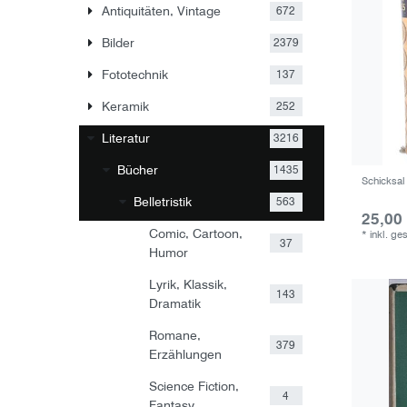
Antiquitäten, Vintage
672
Bilder
2379
Fototechnik
137
Keramik
252
Literatur
3216
Bücher
1435
Schicksal
Belletristik
563
25,00
Comic, Cartoon,
*
inkl. ge
37
Humor
Lyrik, Klassik,
143
Dramatik
Romane,
379
Erzählungen
Science Fiction,
4
Fantasy