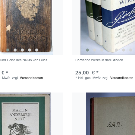
 und Liebe des Niklas von Gues
Poetische Werke in drei Bänden
 € *
25,00 € *
s. MwSt.
zzgl.
Versandkosten
*
inkl. ges. MwSt.
zzgl.
Versandkosten