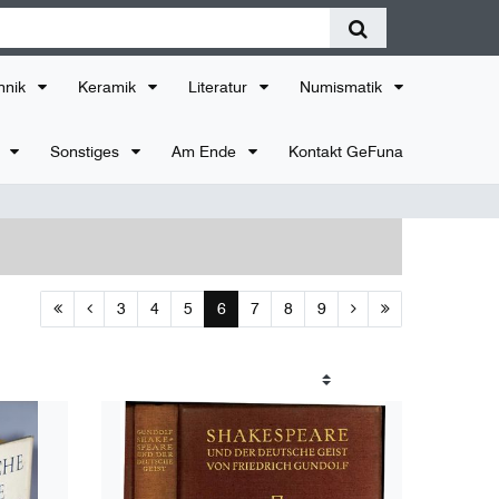
hnik
Keramik
Literatur
Numismatik
r
Sonstiges
Am Ende
Kontakt GeFuna
3
4
5
6
7
8
9