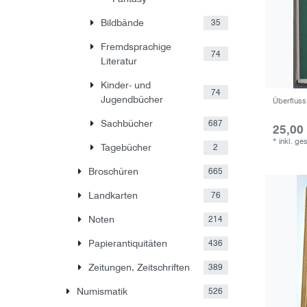
Bildbände
35
Fremdsprachige
74
Literatur
Kinder- und
74
Jugendbücher
Überfluss
Sachbücher
687
25,00
*
inkl. ge
Tagebücher
2
Broschüren
665
Landkarten
76
Noten
214
Papierantiquitäten
436
Zeitungen, Zeitschriften
389
Numismatik
526