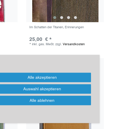
Im Schatten der Titanen, Erinnerungen
25,00 € *
*
inkl. ges. MwSt.
zzgl.
Versandkosten
Alle akzeptieren
Auswahl akzeptieren
Alle ablehnen