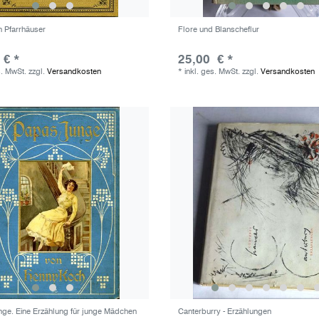
n Pfarrhäuser
Flore und Blanscheflur
 € *
25,00 € *
s. MwSt.
zzgl.
Versandkosten
*
inkl. ges. MwSt.
zzgl.
Versandkosten
ge. Eine Erzählung für junge Mädchen
Canterburry - Erzählungen