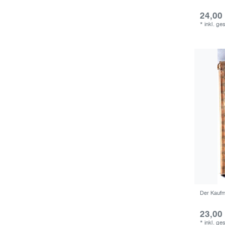
24,00
*
inkl. ge
Der Kauf
23,00
*
inkl. ge