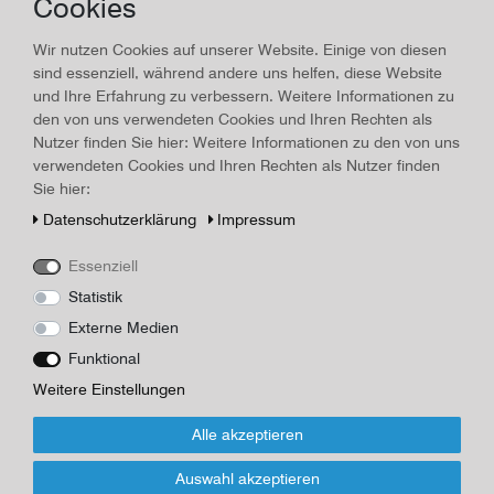
Cookies
Land/Ort:
Wien
, Erscheinungsjahr:
1938
Art.-ID
15795
Wir nutzen Cookies auf unserer Website. Einige von diesen
Technisches
Wert
sind essenziell, während andere uns helfen, diese Website
Merkmal
Beschreibung
und Ihre Erfahrung zu verbessern. Weitere Informationen zu
den von uns verwendeten Cookies und Ihren Rechten als
Buch: Curie, Eve: Madame Curie. Leben und Wirken 1938, Leben
Nutzer finden Sie hier: Weitere Informationen zu den von uns
der grossen Forscherin, erzählt von ihrer Tochter. Wien, Bermann-
verwendeten Cookies und Ihren Rechten als Nutzer finden
Fischer Verlag, 17.-22. Tausend. Leinen, gebunden; schwarzer,
Sie hier:
goldgeprägter Einband, 458 Seiten / 20,9 x 13,0 cm / mit 7
Schwarzweisstafeln und einem Faksimile / Zustand: gut, leichte
Daten­schutz­erklärung
Impressum
Gebrauchsspuren; Papier leicht fleckig, Einband berieben,
Essenziell
Herausgeber/Autor
Bermann-Fischer
Statistik
Externe Medien
*
Funktional
35,00 EUR
Weitere Einstellungen
Inhalt
1
Stück
Alle akzeptieren
Für Infos zum Artikel oder Kauf, bitte Formular
Auswahl akzeptieren
nutzen!