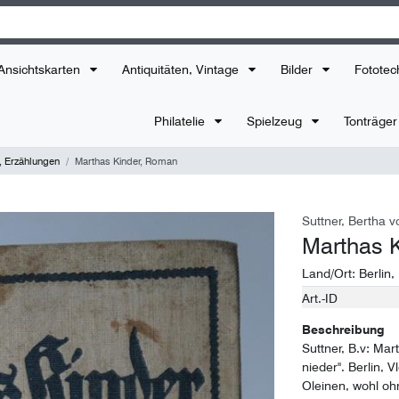
Ansichtskarten
Antiquitäten, Vintage
Bilder
Fototec
Philatelie
Spielzeug
Tonträge
 Erzählungen
Marthas Kinder, Roman
Suttner, Bertha v
Marthas 
Land/Ort:
Berlin
,
Art.-ID
Technisches
Wert
Merkmal
Beschreibung
Suttner, B.v: Mar
nieder". Berlin, 
Oleinen, wohl ohn