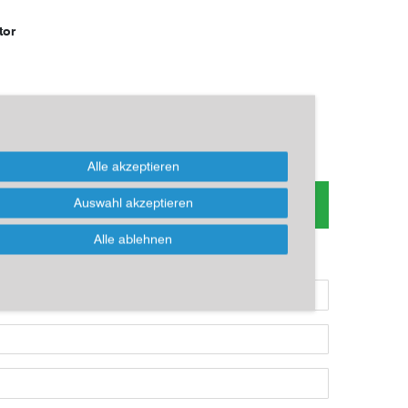
tor
*
EUR
Alle akzeptieren
 zum Artikel oder Kauf, bitte Formular
Auswahl akzeptieren
nutzen!
Alle ablehnen
ikel kaufen möchten, dann bitte das Formular nutzen: