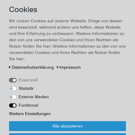
Münchner Illustrierte Presse,
Cookies
03.12.1933, Nr. 48
Wir nutzen Cookies auf unserer Website. Einige von diesen
sind essenziell, während andere uns helfen, diese Website
Land/Ort:
München
, Erscheinungsjahr:
1933
und Ihre Erfahrung zu verbessern. Weitere Informationen zu
den von uns verwendeten Cookies und Ihren Rechten als
Art.-ID
16457
Technisches
Wert
Nutzer finden Sie hier: Weitere Informationen zu den von uns
Merkmal
Beschreibung
verwendeten Cookies und Ihren Rechten als Nutzer finden
Sie hier:
Münchner Illustrierte Presse, 03.12.1933, Nr. 48, Seitenzahlen
Daten­schutz­erklärung
Impressum
1558 bis 1588, Maße 37,4 x 27,5 cm, mittig Knickfalte,
nachgedunkelt, wenig Randläsuren, Einrissse erste Seite rechts,
Essenziell
altersüblicher Zustand
Statistik
Herausgeber/Autor
Münchner Illustrierte Presse
Externe Medien
Funktional
*
23,00 EUR
Weitere Einstellungen
Alle akzeptieren
Inhalt
1
Stück