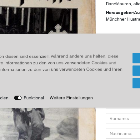
Randläsuren, alt
Herausgeber/Au
Münchner Illustri
16,00 
Inhalt
1
Stück
on diesen sind essenziell, während andere uns helfen, diese
ere Informationen zu den von uns verwendeten Cookies und
Für Infos
e Informationen zu den von uns verwendeten Cookies und Ihren
Wenn Sie den Art
dien
Funktional
Weitere Einstellungen