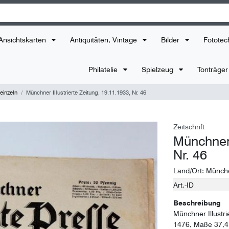
Ansichtskarten
Antiquitäten, Vintage
Bilder
Fototec
Philatelie
Spielzeug
Tonträge
einzeln
Münchner Illustrierte Zeitung, 19.11.1933, Nr. 46
Zeitschrift
Münchner 
Nr. 46
Land/Ort:
Münch
Art.-ID
Technisches
Wert
Merkmal
Beschreibung
Münchner Illustri
1476, Maße 37,4 