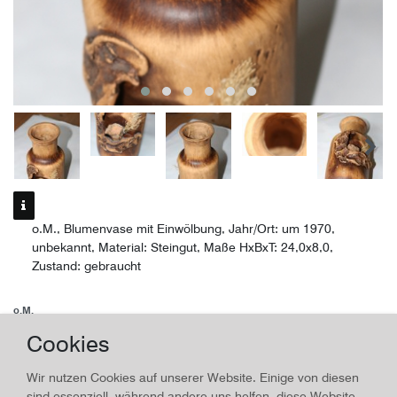
o.M., Blumenvase mit Einwölbung, Jahr/Ort: um 1970,
unbekannt, Material: Steingut, Maße HxBxT: 24,0x8,0,
Zustand: gebraucht
o.M.
Cookies
Blumenvase mit Einwölbung
Wir nutzen Cookies auf unserer Website. Einige von diesen
Herstellungsjahr:
um 1970
, Material:
Steingut
sind essenziell, während andere uns helfen, diese Website