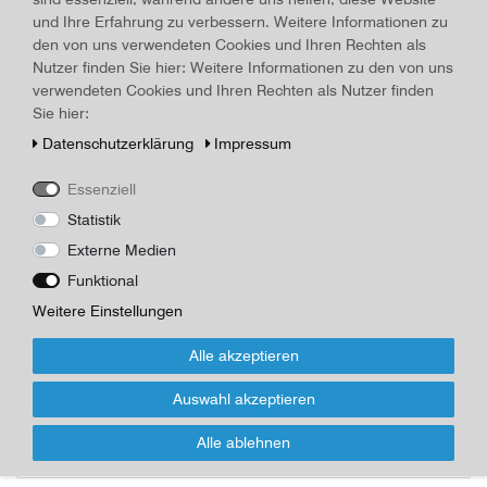
Art.-ID
17762
und Ihre Erfahrung zu verbessern. Weitere Informationen zu
Technisches
Wert
den von uns verwendeten Cookies und Ihren Rechten als
Merkmal
Beschreibung
Nutzer finden Sie hier: Weitere Informationen zu den von uns
verwendeten Cookies und Ihren Rechten als Nutzer finden
Keramik-Blumenvase mit Einwölbung, Holzdekor, mit aufgeklebten
Sie hier:
getrockneten Gräsern, mit Einwölbung darin ein loser Stein. Höhe
24,0 cm, oberer Rand Durchmesser 7,8 cm, Fuß-Durchmesser
Daten­schutz­erklärung
Impressum
8,0 cm, ungenutzt, Deko
Essenziell
Statistik
*
55,00 EUR
Externe Medien
Inhalt
1
Stück
Funktional
Weitere Einstellungen
Für Infos zum Artikel oder Kauf, bitte
Formular nutzen!
Alle akzeptieren
Wenn Sie den Artikel kaufen möchten, dann bitte das Formular
Auswahl akzeptieren
nutzen:
Alle ablehnen