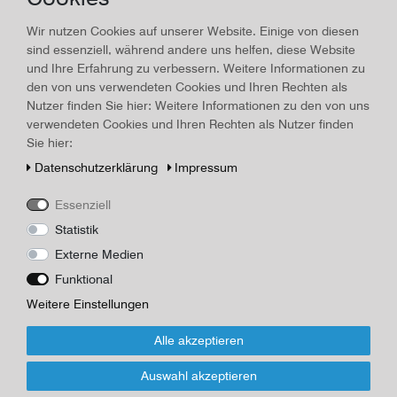
Land/Ort:
Bremen
, Erscheinungsjahr:
1928
Wir nutzen Cookies auf unserer Website. Einige von diesen
Art.-ID
16309
Technisches
Wert
sind essenziell, während andere uns helfen, diese Website
Merkmal
und Ihre Erfahrung zu verbessern. Weitere Informationen zu
Beschreibung
den von uns verwendeten Cookies und Ihren Rechten als
Skandinavien-Ostseefahrten des NDL Bremen 1928, viele Bilder:
Nutzer finden Sie hier: Weitere Informationen zu den von uns
Dampfer "Lützow" mit Innenansichten, Ansichten Norwegen, Karte
verwendeten Cookies und Ihren Rechten als Nutzer finden
Fahrstrecke, Tabelle mit Preisen usw., 18 Seiten, 25,5 x 16,0 cm,
Sie hier:
leicht stockfleckig, Rückseite eine Ecke wenig Lochfraß, feste
Daten­schutz­erklärung
Impressum
Bindung
Herausgeber/Autor
Essenziell
Norddeutscher Lloyd
Statistik
Externe Medien
*
18,00 EUR
Funktional
Weitere Einstellungen
Inhalt
1
Stück
Alle akzeptieren
Für Infos zum Artikel oder Kauf, bitte Formular
nutzen!
Auswahl akzeptieren