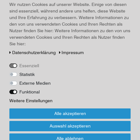
Wir nutzen Cookies auf unserer Website. Einige von diesen
Art.-ID
27344
Technisches
Wert
sind essenziell, während andere uns helfen, diese Website
Merkmal
und Ihre Erfahrung zu verbessern. Weitere Informationen zu
Beschreibung
den von uns verwendeten Cookies und Ihren Rechten als
Sir Arthur Conan Doyle, SHERLOCK HOLMES, Das Gesamtwerk
Nutzer finden Sie hier: Weitere Informationen zu den von uns
in 9 Bänden, Sämtliche Romane und 56 Stories mit Illustrationen
verwendeten Cookies und Ihren Rechten als Nutzer finden
aus >>The Strand Magazine<<<, Delphin-Verlag GmbH Köln,
Sie hier:
1993, illustr. Karton 19,0 x 12,0 x 16,3 cm
Daten­schutz­erklärung
Impressum
Herausgeber/Autor
Delphin
Essenziell
Statistik
*
25,00 EUR
Externe Medien
Funktional
Inhalt
1
Stück
Weitere Einstellungen
Für Infos zum Artikel oder Kauf, bitte Formular
Alle akzeptieren
nutzen!
Auswahl akzeptieren
Wenn Sie den Artikel kaufen möchten, dann bitte das Formular
Alle ablehnen