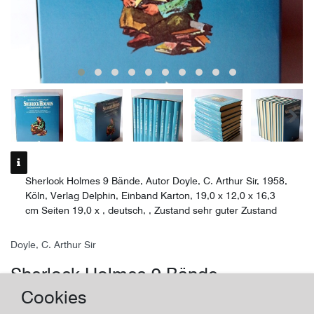
Sherlock Holmes 9 Bände, Autor Doyle, C. Arthur Sir, 1958,
Köln, Verlag Delphin, Einband Karton, 19,0 x 12,0 x 16,3
cm Seiten 19,0 x , deutsch, , Zustand sehr guter Zustand
Doyle, C. Arthur Sir
Sherlock Holmes 9 Bände
Cookies
Land/Ort:
Köln
, Erscheinungsjahr:
1958