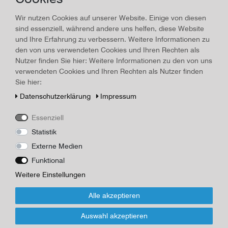
Land/Ort:
Zürich
, Erscheinungsjahr:
1940
Wir nutzen Cookies auf unserer Website. Einige von diesen
sind essenziell, während andere uns helfen, diese Website
Art.-ID
15804
Technisches
Wert
und Ihre Erfahrung zu verbessern. Weitere Informationen zu
Merkmal
den von uns verwendeten Cookies und Ihren Rechten als
Beschreibung
Nutzer finden Sie hier: Weitere Informationen zu den von uns
Wedderkop, Hermann von: Sizilien. Schicksal einer Insel. 1940,
verwendeten Cookies und Ihren Rechten als Nutzer finden
21,4 x 13,7 cm, Zürich:, Scientia, XI, 301 Textteil, 101 Photos auf
Sie hier:
unpaginierten Tafeln, Leinen. Papier leicht gebräunt; unten recht
Daten­schutz­erklärung
Impressum
wasserfleckig, sonst gut erhalten
Herausgeber/Autor
Essenziell
Scientia AG
Statistik
Externe Medien
*
18,00 EUR
Funktional
Weitere Einstellungen
Inhalt
1
Stück
Alle akzeptieren
Für Infos zum Artikel oder Kauf, bitte Formular
nutzen!
Auswahl akzeptieren