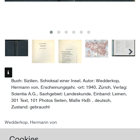
Buch: Sizilien. Schicksal einer Insel, Autor: Wedderkop,
Hermann von, Erscheinungsjahr, -ort: 1940, Zürich, Verlag:
Scientia A.G., Sachgebiet: Landeskunde, Einband: Leinen,
301 Text, 101 Photos Seiten, Maße HxB: , deutsch,
Zustand: gebraucht
Wedderkop, Hermann von
Sizilien. Schicksal einer Insel
Cookies