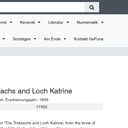
hnik
Keramik
Literatur
Numismatik
r
Sonstiges
Am Ende
Kontakt GeFuna
achs and Loch Katrine
ch
, Erscheinungsjahr:
1859
17455
to "The Trossachs and Loch Katrine, from the brow of