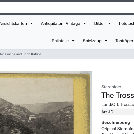
Ansichtskarten
Antiquitäten, Vintage
Bilder
Fototec
Philatelie
Spielzeug
Tonträge
Trossachs and Loch Katrine
Stereofoto
The Tross
Land/Ort:
Trossa
Art.-ID
Technisches
Wert
Merkmal
Beschreibung
Original-Stereofo