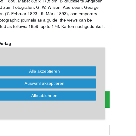
5, 1859, Maße: 8,5 x 17,5 cm, Bildrückseite Angaben
nd zum Fotografen: G. W. Wilson, Aberdeen, George
n (7. Februar 1823 - 9. März 1893), contemporary
otographic journals as a guide, the views can be
ed as follows: 1859  up to 176, Karton nachgedunkelt,
Verlag
*
 EUR
Alle akzeptieren
Auswahl akzeptieren
s zum Artikel oder Kauf, bitte Formular
Alle ablehnen
nutzen!
ikel kaufen möchten, dann bitte das Formular nutzen: