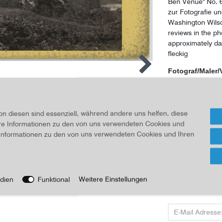
Ben Venue" No. 6
zur Fotografie u
Washington Wilso
reviews in the ph
approximately dat
fleckig
Fotograf/Maler/
Wilson, G.W.
104,40
on diesen sind essenziell, während andere uns helfen, diese
ere Informationen zu den von uns verwendeten Cookies und
Inhalt
1
Stück
e Informationen zu den von uns verwendeten Cookies und Ihren
Für Info
dien
Funktional
Weitere Einstellungen
Wenn Sie den Art