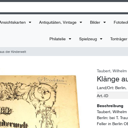
Ansichtskarten
Antiquitäten, Vintage
Bilder
Fototec
Philatelie
Spielzeug
Tonträge
aus der Kinderwelt
Taubert, Wilhelm
Klänge au
Land/Ort:
Berlin
,
Art.-ID
Technisches
Wert
Merkmal
Beschreibung
Taubert, Wilhelm
Berlin: bei T. Tra
Feller in Berlin