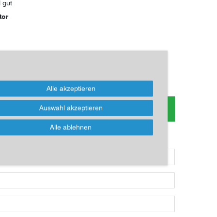
l gut
tor
*
EUR
Alle akzeptieren
 zum Artikel oder Kauf, bitte Formular
Auswahl akzeptieren
nutzen!
Alle ablehnen
ikel kaufen möchten, dann bitte das Formular nutzen: