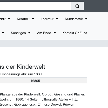
hnik
Keramik
Literatur
Numismatik
r
Sonstiges
Am Ende
Kontakt GeFuna
s der Kinderwelt
 Erscheinungsjahr:
um 1860
16805
 Klänge aus der Kinderwelt. Op 58.. Gesang und Klavier.
utwein, um 1860. 14 Seiten, Lithografie Atelier v. F.E.
 OBroschur, Gebrauchssp., Einrisse Deckel, Rücken