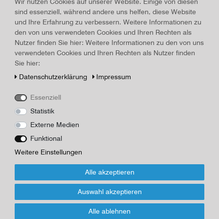
Land/Ort:
Leipzig Paris
, Erscheinungsjahr:
1939
Wir nutzen Cookies auf unserer Website. Einige von diesen
sind essenziell, während andere uns helfen, diese Website
Art.-ID
15760
und Ihre Erfahrung zu verbessern. Weitere Informationen zu
Technisches
Wert
den von uns verwendeten Cookies und Ihren Rechten als
Merkmal
Beschreibung
Nutzer finden Sie hier: Weitere Informationen zu den von uns
verwendeten Cookies und Ihren Rechten als Nutzer finden
Buch: Cronin, A. J: The Citadel. 1939, 339 Seiten, 22,0 x 13,2 cm,
Sie hier:
OHLeinen, wasserfleckig, nachgedunkelt
Daten­schutz­erklärung
Impressum
Herausgeber/Autor
The Albatros
Essenziell
Statistik
*
16,00 EUR
Externe Medien
Funktional
Inhalt
1
Stück
Weitere Einstellungen
Für Infos zum Artikel oder Kauf, bitte Formular
Alle akzeptieren
nutzen!
Auswahl akzeptieren
Wenn Sie den Artikel kaufen möchten, dann bitte das Formular
Alle ablehnen
nutzen: