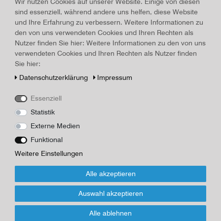
Land/Ort:
New York
, Erscheinungsjahr:
1849
Wir nutzen Cookies auf unserer Website. Einige von diesen
sind essenziell, während andere uns helfen, diese Website
Art.-ID
15764
und Ihre Erfahrung zu verbessern. Weitere Informationen zu
Technisches
Wert
den von uns verwendeten Cookies und Ihren Rechten als
Merkmal
Beschreibung
Nutzer finden Sie hier: Weitere Informationen zu den von uns
verwendeten Cookies und Ihren Rechten als Nutzer finden
Buch: Cooper, James Fenimore: The Spy, 1849, Burt Company,
Sie hier:
New York, 400 + 16 Seiten, 19,3 x 12,5 cm, OLeinen, Titelblatt
hälftig lose, nachgedunkelt, Sprache englisch
Daten­schutz­erklärung
Impressum
Herausgeber/Autor
Essenziell
Statistik
*
20,00 EUR
Externe Medien
Funktional
Inhalt
1
Stück
Weitere Einstellungen
Für Infos zum Artikel oder Kauf, bitte Formular
Alle akzeptieren
nutzen!
Auswahl akzeptieren
Wenn Sie den Artikel kaufen möchten, dann bitte das Formular
Alle ablehnen
nutzen: