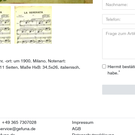
r, -ort: um 1900, Milano, Notenart:
Hiermit bestät
 11 Seiten, Maße HxB: 34,5x26, italienisch,
*
habe.
n: +49 365 7307028
Impressum
service@gefuna.de
AGB
funa.de
Datenschutzerklärung