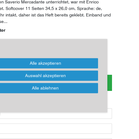
 Saverio Mercadante unterrichtet, war mit Enrico
t. Softcover 11 Seiten 34,5 x 26,0 cm, Sprache: de,
r intakt, daher ist das Heft bereits geklebt. Einband und
e...
tor
*
EUR
Alle akzeptieren
Auswahl akzeptieren
 zum Artikel oder Kauf, bitte Formular
nutzen!
Alle ablehnen
ikel kaufen möchten, dann bitte das Formular nutzen: