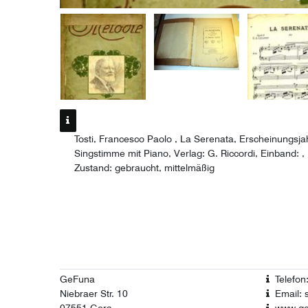
Tosti, Francesco Paolo , La Serenata, Erscheinungsjah
Singstimme mit Piano, Verlag: G. Riccordi, Einband: ,
Zustand: gebraucht, mittelmäßig
GeFuna
Telefo
Niebraer Str. 10
Email: 
07551 Gera
www.ge