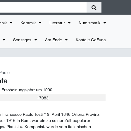
hnik
Keramik
Literatur
Numismatik
r
Sonstiges
Am Ende
Kontakt GeFuna
 Paolo
ata
, Erscheinungsjahr:
um 1900
17083
n Francesco Paolo Tosti * 9. April 1846 Ortona Provinz
ber 1916 in Rom, war ein zu seiner Zeit populärer
ger, Pianist u. Komponist, wurde vom italienischen