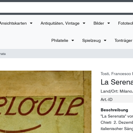
Ansichtskarten
Antiquitäten, Vintage
Bilder
Fototec
Philatelie
Spielzeug
Tonträge
nata
Tosti, Francesco
La Seren
Land/Ort:
Milano
Art.-ID
Technisches
Wert
Merkmal
Beschreibung
"La Serenata" vo
Chieti  2. Dezem
italienischer Sän