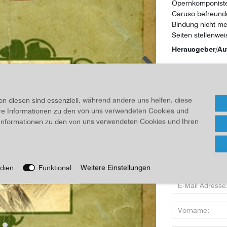
Opernkomponisten
Caruso befreunde
Bindung nicht meh
Seiten stellenweis
Herausgeber/Au
10,00 
on diesen sind essenziell, während andere uns helfen, diese
Inhalt
1
Stück
ere Informationen zu den von uns verwendeten Cookies und
e Informationen zu den von uns verwendeten Cookies und Ihren
Für Infos
Wenn Sie den Art
dien
Funktional
Weitere Einstellungen